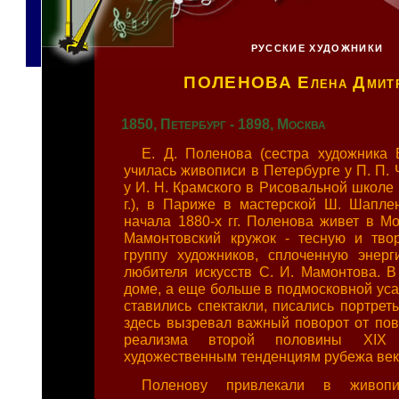
РУССКИЕ ХУДОЖНИКИ
ПОЛЕНОВА
Елена Дмит
1850, Петербург - 1898, Москва
Е. Д. Поленова (сестра художника 
училась живописи в Петербурге у П. П. 
у И. Н. Крамского в Рисовальной школе
г.), в Париже в мастерской Ш. Шаплен
начала 1880-х гг. Поленова живет в Мо
Мамонтовский кружок - тесную и тво
группу художников, сплоченную энер
любителя искусств С. И. Мамонтова. В
доме, а еще больше в подмосковной ус
ставились спектакли, писались портрет
здесь вызревал важный поворот от пов
реализма второй половины XI
художественным тенденциям рубежа век
Поленову привлекали в живоп