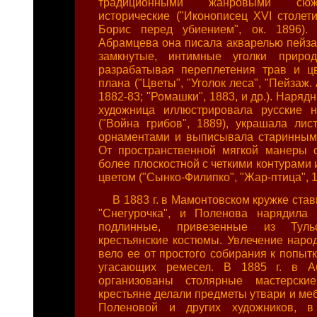
традиционными жанровыми сюж
исторические ("Иконописец XVI столети
Борис перед убиением", ок. 1896). 
Абрамцева она писала акварелью пейза
замкнутые, интимные уголки приро
разрабатывая переплетения трав и ц
плана ("Цветы", "Уголок леса", "Пейзаж.
1882-83; "Ромашки", 1883, и др.). Наря
художница иллюстрировала русские н
("Война грибов", 1889), украшала ли
орнаментами и выписывала старинным 
От пространственной мягкой манеры 
более плоскостной с четкими контурами 
цветом ("Сынко-Филипко", "Жар-птица", 1
В 1883 г. в Мамонтовском кружке став
"Снегурочка", и Поленова нарядила 
подлинные, привезенные из Тульс
крестьянские костюмы. Увлечение наро
вело ее от простого собирания к попыт
угасающих ремесел. В 1885 г. в А
организованы столярные мастерски
крестьяне делали предметы утвари и ме
Поленовой и других художников, в