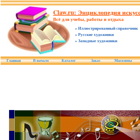
Claw.ru: Энциклопедия искус
Всё для учебы, работы и отдыха
» Иллюстрированный справочник
» Русские художники
» Западные художники
Главная
В начало
Каталог
Заказ
Магазины