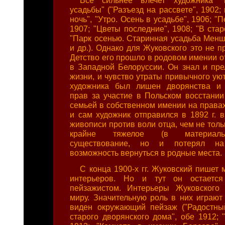
усадьбы" ("Разъезд на рассвете", 1902;
ночь", "Утро. Осень в усадьбе", 1906; "
1907; "Цветы последние", 1908; "В стар
"Парк осенью. Старинная усадьба Менши
и др.). Однако для Жуковского это не п
Детство его прошло в родовом имении о
в Западной Белоруссии. Он знал и пре
жизни, и чувство утраты привычного ую
художника был лишен дворянства и
прав за участие в Польском восстании 
семьей в собственном имении на правах
и сам художник отправился в 1892 г. в
живописи против воли отца, чем не толь
крайне тяжелое (в материаль
существование, но и потерял н
возможность вернуться в родные места.
С конца 1900-х гг. Жуковский пишет
интерьеров. Но и тут он остается
пейзажистом. Интерьеры Жуковского 
миру. Значительную роль в них играют 
виден окружающий пейзаж ("Радостны
старого дворянского дома", обе 1912; 