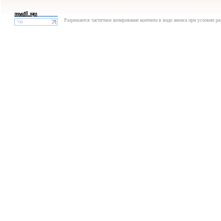
Разрешается частичное копирование контента в виде анонса при условии р