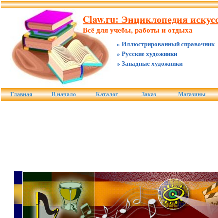
Claw.ru: Энциклопедия искус
Всё для учебы, работы и отдыха
» Иллюстрированный справочник
» Русские художники
» Западные художники
Главная
В начало
Каталог
Заказ
Магазины