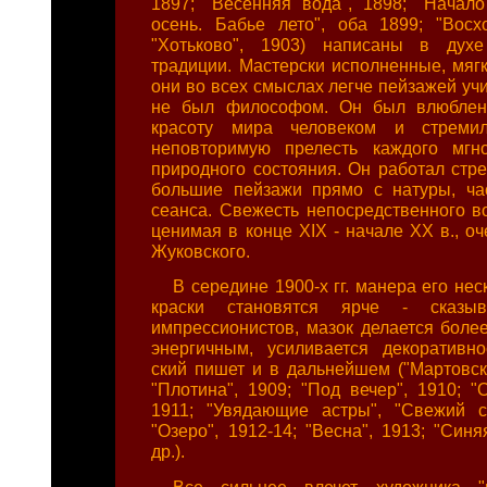
1897; "Весенняя вода", 1898; "Начало
осень. Бабье лето", оба 1899; "Восх
"Хотьково", 1903) написаны в духе
традиции. Мастерски исполненные, мягк
они во всех смыслах легче пейзажей уч
не был философом. Он был влюблен
красоту мира человеком и стремил
неповторимую прелесть каждого мгно
природного состояния. Он работал стре
большие пейзажи прямо с натуры, ча
сеанса. Свежесть непосредственного во
ценимая в конце XIX - начале XX в., о
Жуковского.
В середине 1900-х гг. манера его нес
краски становятся ярче - сказыв
импрессионистов, мазок делается бол
энергичным, усиливается декоративн
ский пишет и в дальнейшем ("Мартовски
"Плотина", 1909; "Под вечер", 1910; "
1911; "Увядающие астры", "Свежий с
"Озеро", 1912-14; "Весна", 1913; "Синя
др.).
Все сильнее влечет художника "