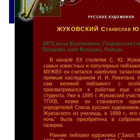
РУССКИЕ ХУДОЖНИКИ
ЖУКОВСКИЙ
Станислав Ю
1873, мыза Ендриховичи, Гродненская губ.
Прушково, близ Варшавы, Польша
В начале XX столетия С. Ю. Жуков
самых известных и популярных пейзажис
МУЖВЗ он считался наиболее талантл
прямым наследником И. И. Левитана. И
сам великий пейзажист с особ
присматривался к работам еще со
студента. Уже в 1895 г. Жуковский участ
ТПХВ, позже он становится одн
учредителей Союза русских художников
Жуковского из училища, в 1899 г., его
ночь" была приобретена в собрание
галереи.
Ранние пейзажи художника ("Закат. 