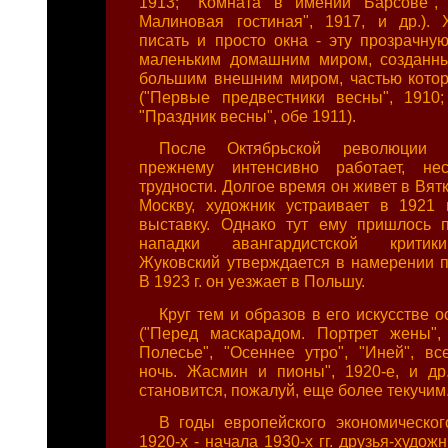
1913; "Комната в имении Барсове", 
Малиновая гостиная", 1917, и др.).
писать и просто окна - эту прозрачну
маленьким домашним миром, созданны
большим внешним миром, частью котор
("Первые предвестники весны", 1910;
"Праздник весны", обе 1911).
После Октябрьской революции 
прежнему интенсивно работает, не
трудности. Долгое время он живет в Вят
Москву, художник устраивает в 1921 
выставку. Однако тут ему пришлось 
нападки авангардистской критик
Жуковский утверждается в намерении п
В 1923 г. он уезжает в Польшу.
Круг тем и образов в его искусстве 
("Перед маскарадом. Портрет жены",
Полесье", "Осеннее утро", "Иней", вс
ночь. Жасмин и пионы", 1920-е, и др.
становится, пожалуй, еще более текучим
В годы европейского экономическог
1920-х - начала 1930-х гг. друзья-худож