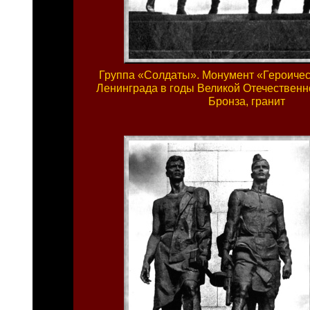
Группа «Солдаты». Монумент «Героиче
Ленинграда в годы Великой Отечественн
Бронза, гранит