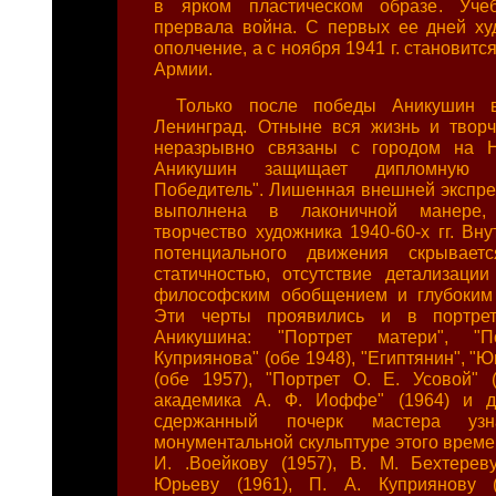
в ярком пластическом образе. Уче
прервала война. С первых ее дней ху
ополчение, а с ноября 1941 г. становитс
Армии.
Только после победы Аникушин в
Ленинград. Отныне вся жизнь и творч
неразрывно связаны с городом на Н
Аникушин защищает дипломную р
Победитель". Лишенная внешней экспрес
выполнена в лаконичной манере,
творчество художника 1940-60-х гг. Вн
потенциального движения скрывает
статичностью, отсутствие детализации
философским обобщением и глубоким 
Эти черты проявились и в портрет
Аникушина: "Портрет матери", "
Куприянова" (обе 1948), "Египтянин", "
(обе 1957), "Портрет О. Е. Усовой" (
академика А. Ф. Иоффе" (1964) и д
сдержанный почерк мастера уз
монументальной скульптуре этого време
И. .Воейкову (1957), В. М. Бехтерев
Юрьеву (1961), П. А. Куприянову (