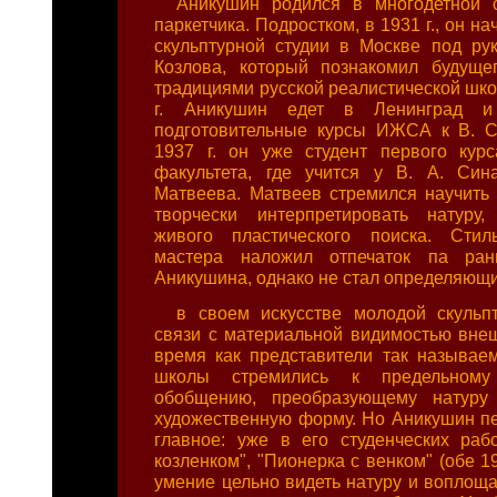
Аникушин родился в многодетной с
паркетчика. Подростком, в 1931 г., он н
скульптурной студии в Москве под рук
Козлова, который познакомил будуще
традициями русской реалистической шко
г. Аникушин едет в Ленинград и
подготовительные курсы ИЖСА к В. С
1937 г. он уже студент первого курс
факультета, где учится у В. А. Син
Матвеева. Матвеев стремился научить 
творчески интерпретировать натуру,
живого пластического поиска. Сти
мастера наложил отпечаток па ран
Аникушина, однако не стал определяющ
в своем искусстве молодой скульп
связи с материальной видимостью внеш
время как представители так называе
школы стремились к предельному 
обобщению, преобразующему натуру
художественную форму. Но Аникушин пе
главное: уже в его студенческих раб
козленком", "Пионерка с венком" (обе 1
умение цельно видеть натуру и воплоща