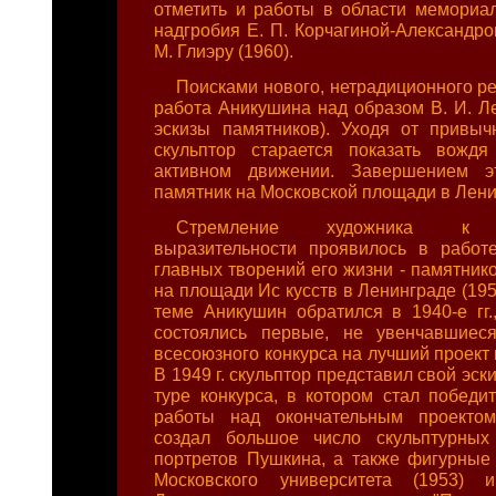
отметить и работы в области мемориал
надгробия Е. П. Корчагиной-Александров
М. Глиэру (1960).
Поисками нового, нетрадиционного р
работа Аникушина над образом В. И. Ле
эскизы памятников). Уходя от привыч
скульптор старается показать вождя
активном движении. Завершением э
памятник на Московской площади в Лени
Стремление художника к д
выразительности проявилось в работ
главных творений его жизни - памятник
на площади Ис кусств в Ленинграде (195
теме Аникушин обратился в 1940-е гг.,
состоялись первые, не увенчавшиес
всесоюзного конкурса на лучший проект 
В 1949 г. скульптор представил свой эск
туре конкурса, в котором стал победи
работы над окончательным проекто
создал большое число скульптурных
портретов Пушкина, а также фигурные
Московского университета (1953) 