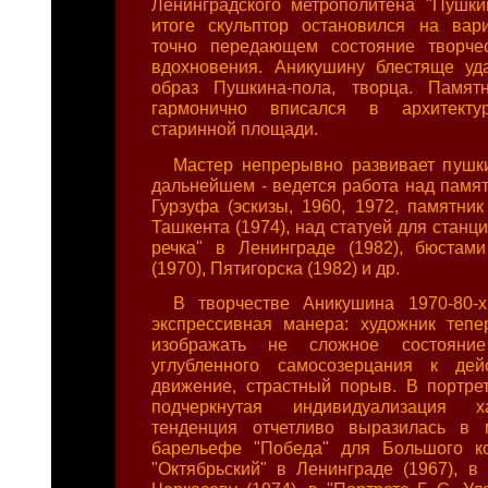
Ленинградского метрополитена "Пушкин
итоге скульптор остановился на вар
точно передающем состояние творче
вдохновения. Аникушину блестяще уд
образ Пушкина-пола, творца. Памятн
гармонично вписался в архитекту
старинной площади.
Мастер непрерывно развивает пушк
дальнейшем - ведется работа над памят
Гурзуфа (эскизы, 1960, 1972, памятник
Ташкента (1974), над статуей для станц
речка" в Ленинграде (1982), бюстам
(1970), Пятигорска (1982) и др.
В творчестве Аникушина 1970-80-х
экспрессивная манера: художник тепе
изображать не сложное состояни
углубленного самосозерцания к де
движение, страстный порыв. В портре
подчеркнутая индивидуализация х
тенденция отчетливо выразилась в 
барельефе "Победа" для Большого ко
"Октябрьский" в Ленинграде (1967), в 