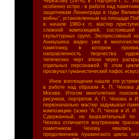
Черкасову (1974), в "Портрете Г. С. Ул
особенно остро - в работе над памятни
защитникам Ленинграда в годы Велико
войны", установленным на площади Поб
в начале 1960-х гг. мастер приступ
сложной композицией, состоявшей 
скульптурных групп. Экспрессивный ха
Аникушина виден уже в многочисле
памятнику, в котором прояви
направленность творчества художн
типических черт эпохи через раскры
отдельных персонажей. В этом цик
прозвучал гуманистический пафос искус
Иное воплощение нашли эти устрем
в работе над образом А. П. Чехова 
Москве. Итогом многолетних поисков
рисунков, портретов А. П. Чехова и И.
первоначально мастер задумывал памя
композицию (эскиз "А. П. Чехов и И. И. 
Сдержанный, но выразительный по 
Чехова отличается внутренним трагиз
памятником Чехову явилась с
продолжением пушкинского цикла, ег