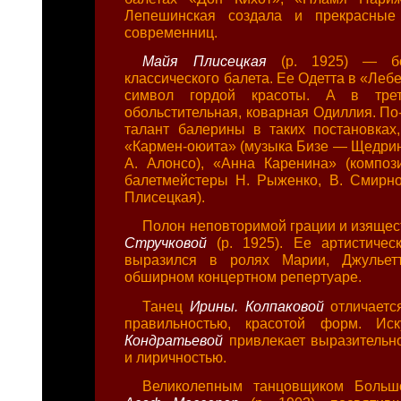
Лепешинская создала и прекрасные
современниц.
Майя Плисецкая
(р. 1925) — б
классического балета. Ее Одетта в «Ле
символ гордой красоты. А в тре
обольстительная, коварная Одиллия. По
талант балерины в таких постановках,
«Кармен-оюита» (музыка Бизе — Щедрин
А. Алонсо), «Анна Каренина» (композ
балетмейстеры Н. Рыженко, В. Смирно
Плисецкая).
Полон неповторимой грации и изящес
Стручковой
(р. 1925). Ее артистичес
выразился в ролях Марии, Джульет
обширном концертном репертуаре.
Танец
Ирины. Колпаковой
отличаетс
правильностью, красотой форм. Ис
Кондратьевой
привлекает выразительно
и лиричностью.
Великолепным танцовщиком Больш