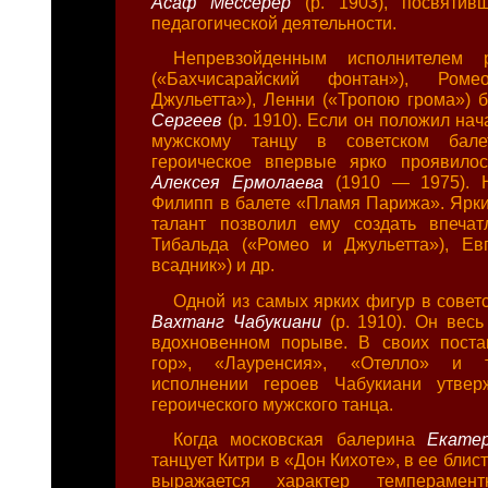
Асаф Мессерер
(р. 1903), посвяти
педагогической деятельности.
Непревзойденным исполнителем 
(«Бахчисарайский фонтан»), Ро
Джульетта»), Ленни («Тропою грома»)
Сергеев
(р. 1910). Если он положил на
мужскому танцу в советском бале
героическое впервые ярко проявилос
Алексея Ермолаева
(1910 — 1975). 
Филипп в балете «Пламя Парижа». Ярки
талант позволил ему создать впеча
Тибальда («Ромео и Джульетта»), Ев
всадник») и др.
Одной из самых ярких фигур в совет
Вахтанг Чабукиани
(р. 1910). Он весь
вдохновенном порыве. В своих поста
гор», «Лауренсия», «Отелло» и т
исполнении героев Чабукиани утвер
героического мужского танца.
Когда московская балерина
Екате
танцует Китри в «Дон Кихоте», в ее блис
выражается характер темперамент