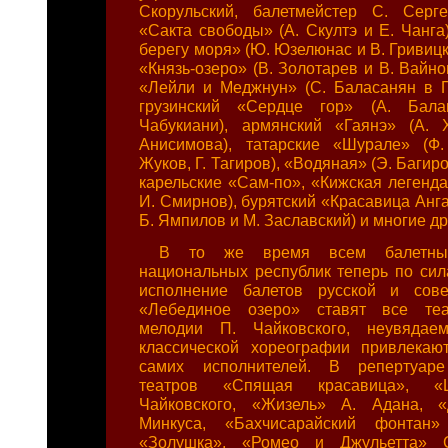
Скорульский, балетмейстер С. Серге
«Сакта свободы» (А. Скултэ и Е. Чанга
берегу моря» (Ю. Юзелюнас и В. Гривицк
«Князь-озеро» (В. Золотарев и В. Вайно
«Лейли и Меджнун» (С. Баласанян в Г.
грузинский «Сердце гор» (А. Бала
Чабукиани), армянский «Гаянэ» (А. 
Анисимова), татарские «Шурале» (Ф
Жуков, Г. Тагиров), «Водяная» (Э. Багир
карельские «Сам-по», «Кижская легенда
И. Смирнов), бурятский «Красавица Анга
Б. Ямпилов и М. Заславский) и многие др
В то же время всем балетным
национальных республик теперь по сил
исполнение балетов русской и совет
«Лебединое озеро» ставят все теа
мелодии П. Чайковского, неувядае
классической хореографии привлекаю
самих исполнителей. В репертуаре
театров «Спящая красавица», «
Чайковского, «Жизель» А. Адана, 
Минкуса, «Бахчисарайский фонтан»
«Золушка», «Ромео и Джульетта» С