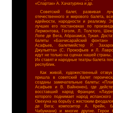
«Спартак» А. Хачатуряна и др.
Советский балет, развивая лу
отечественного и мирового балета, все
идейности, народности и реализму. Э
лучших его постановках по произвед
Лермонтова, Гоголя, Л. Толстого, Шекс
Лопе де Вега, Абрахамса, Тукая. Доста
балеты «Бахчисарайский фонтан» (
Асафьев, балетмейстер Р. Захар
Джульетта» (С. Прокофьев и Л. Лавро
идут не только на сценах нашей страны, 
Их ставят и народные театры балета по
республик.
Как живой, художественный отзвук
пришла в советский балет героическ
созданы замечательные балеты: «Пла
Асафьев и В. Вайнонен), где дейс
восставший народ Франции; «Лауре
которого поднимает народ испанского
Овехуна на борьбу с жестоким феодалом
де Вега; композитор А. Крейн, ба
Чабукиани) и многие другие. Герои 