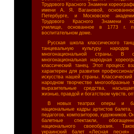
Трудового Красного Знамени хореограф
имени А. Я. Вагановой, основанно
Петербурге, и Московское академи
Трудового Красного Знамени хор
училище, основанное в 1773 г. п
воспитательном доме.
Русская школа классического тан
танцевальную культуру народо
многонациональной страны. В с
многонациональная народная хореогр
классический танец. Этот процесс в
характерен для развития профессионал
искусства нашей страны. Классический 
народном творчестве многообразные 
выразительные средства, насыщае
жизнью, правдой и богатством чувств, о
В новых театрах оперы и ба
национальные кадры артистов балета, 
педагогов, композиторов, художников. О
балетные спектакли, обогащен
национального своеобразия. Тако
украинский балет «Лесная песня» 