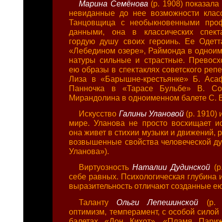
Марина Семёнова
(р. 1908) показала
невиданные до нее возможности класс
Танцовщица с необыкновенными про
данными, она в классических спект
гордую душу своих героинь. Ее Одет
«Лебедином озере», Раймонда в однои
натуры сильные и страстные. Превос
ею образы в спектаклях советского реп
Лиза в «Барышне-крестьянке» Б. Аса
Панночка в «Тарасе Бульбе» В. Сол
Мирандолина в одноименном балете С. В
Искусство
Галины Улановой
(р. 1910)
мире. Уланова не просто восхищает ис
она живет в стихии музыки и движений,
возвышенные свойства человеческой души
Уланова»).
Виртуозность
Наталии Дудинской
(р
себе равных. Психологическая глубина 
выразительность отличают созданные ею
Таланту
Ольги Лепешинской
(р.
оптимизм, темперамент, с особой силой
балетах «Дон Кихот», «Пламя Париж