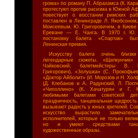
грома» по роману П. Абрахамса (К. Кара
протестуют против расизма в Южной Аф
повествует о восстании римских раб
поставлен в Ленинграде Л. Якобсоном
Моисеевым, Ю. Григоровичем, в Киеве
Ереване — Е. Чанга. В 1970 г. Ю. 
постановку балета «Спартак» бы
Ленинская премия.
Искусству балета очень близк
легендарные сюжеты. «Щелкунчик» 
Чайковский, балетмейстеры В. 
Григорович), «Золушка» (С. Прокофьев
«Доктор Айболит» (И. Морозов и Н. Хол
(Д. Клебанов и А. Радунский, Л. Поспе
«Чиполлино» (К. Хачатурян и Г. М
любимыми балетами советской детв
праздничность, танцевальная щедрость 
вызывают радость у юных зрителей. Сов
искусство вырастило замечатель
исполнителей, которые не только велик
но и умеют средствами танц
художественные образы.