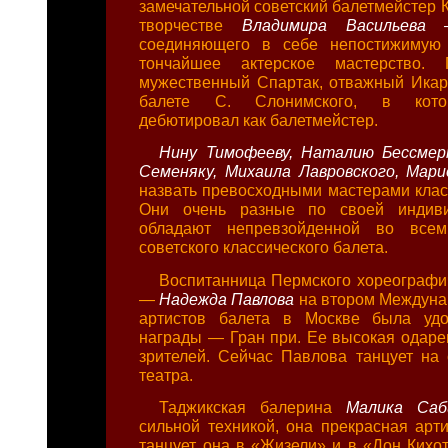
замечательной советский балетмейстер К
творчестве
Владимира Васильев
соединяющего в себе непостижимую 
тончайшее актерское мастерство. 
мужественный Спартак, отважный Ика
балете С. Слонимского, в кото
дебютировал как балетмейстер.
Нину Тимофееву, Наталию Бессмер
Семеняку, Михаила Лавровского, Мар
назвать превосходными мастерами класс
Они очень разные по своей индиви
обладают непревзойденной во все
советского классического балета.
Воспитанница Пермского хореографи
—
Надежда Павлова
на втором Междуна
артистов балета в Москве была уд
награды — Гран при. Ее высокая одаре
зрителей. Сейчас Павлова танцует на
театра.
Таджикская балерина
Малика Са
сильной техникой, она прекрасная арти
танцует она в «Жизели» и в «Дон Кихот