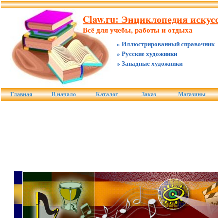
Claw.ru: Энциклопедия искус
Всё для учебы, работы и отдыха
» Иллюстрированный справочник
» Русские художники
» Западные художники
Главная
В начало
Каталог
Заказ
Магазины