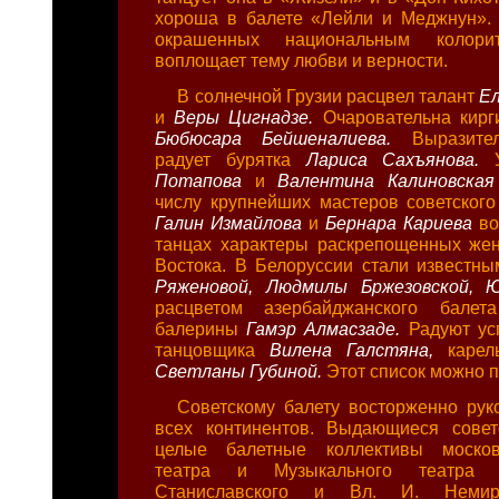
хороша в балете «Лейли и Меджнун». 
окрашенных национальным колори
воплощает тему любви и верности.
В солнечной Грузии расцвел талант
Е
и
Веры Цигнадзе.
Очаровательна кирг
Бюбюсара Бейшеналиева.
Выразите
радует бурятка
Лариса Сахъянова.
Потапова
и
Валентина Калиновска
числу крупнейших мастеров советского 
Галин Измайлова
и
Бернара Кариева
во
танцах характеры раскрепощенных же
Востока. В Белоруссии стали известн
Ряженовой, Людмилы Бржезовской, 
расцветом азербайджанского балет
балерины
Гамэр Алмасзаде.
Радуют ус
танцовщика
Вилена Галстяна,
карел
Светланы Губиной.
Этот список можно 
Советскому балету восторженно рук
всех континентов. Выдающиеся совет
целые балетные коллективы москов
театра и Музыкального театра
Станиславского и Вл. И. Немиров