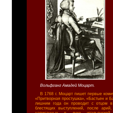
Вольфганг Амадей Моцарт.
В 1768 г. Моцарт пишет первые ком
«Притворная простушка», «Бастьен и Ба
лишним года он проводит с отцом в
блестящих выступлений, после арий,
написанных в духе итальянской