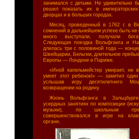
занимался с детьми. Не удивительно бы
решил показать их в императорских
дворцах и в больших городах.
Месяц, проведенный в 1762 г. в Ве
сомнений в дальнейшем успехе быть не 
много выступали, получали богат
Следующая поездка Вольфганга и На
длилась три с половиной года — конце
Швейцарии, Бельгии, длительное пребыв
Европы — Лондоне и Париже.
«Иной капельмейстер умирает, не в
умеет этот ребенок!» — заметил один
услышав игру десятилетнего Мо
возвращении на родину.
Жизнь Вольфганга в Зальцбург
усердных занятиях по композиции (иску
музыки), по школьным пре
совершенствовался в игре на клаве
органе.