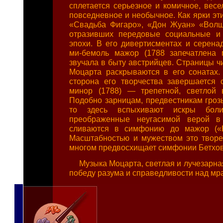
сплетается серьезное и комичное, весе
повседневное и необычное. Как ярки эт
«Свадьба Фигаро», «Дон Жуан» «Волш
отразивших передовые социальные и 
эпохи. В его дивертисментах и серена
ми-бемоль мажор (1788 запечатлена 
звучала в быту австрийцев. Страницы ч
Моцарта раскрываются в его сонатах.
сторона его творчества завершается
минор (1788) — трепетной, светлой 
Подобно зарницам, предвестникам грозы
то здесь вспыхивают искры бол
преображенные неугасимой верой в
сливаются в симфонию до мажор («Ю
Масштабностью и мужеством это твор
многом предвосхищает симфонии Бетхо
Музыка Моцарта, светлая и лучезарная
победу разума и справедливости над мра