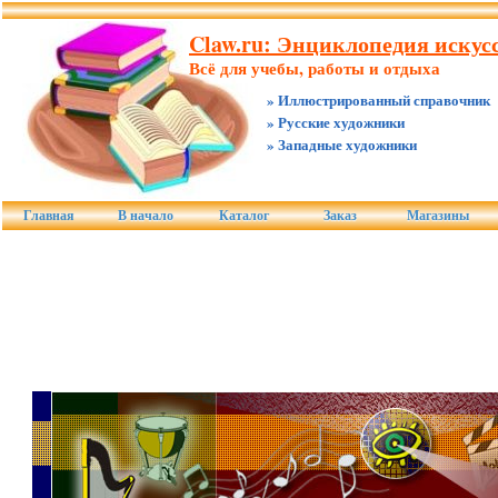
Claw.ru: Энциклопедия искус
Всё для учебы, работы и отдыха
» Иллюстрированный справочник
» Русские художники
» Западные художники
Главная
В начало
Каталог
Заказ
Магазины