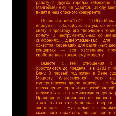
работу в других городах (Мюнхене, В
Мангейме) ему не удается. Всюду ме
видят в нем опасного конкурента.
После скитаний 1777 — 1779 гг. Моц
вернуться в Зальцбург. Его ум, как нико
свету и простору, его творческий гени
полету. В инструментальных сочинен
симфониях, дивертисментах для с
оркестра, серенадах для различных анс
концертах — все явственнее прос
свойственные только ему, Моцарту.
Вместе с тем отношения с а
обостряются до предела, и в 1781 г. М
Вену. В первый год жизни в Вене суд
Моцарту благосклонной, хотя н
императорском дворе надежды не бы
преклонение перед итальянской оперой.
получил заказ на комическую оперу на 
Придворного национального оперного т
этого театра отечественная оперная
зингшпили — музыкальные спектакл
сказочного характера, где сольное и 