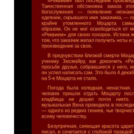
«Реквием» был последним произвед
Таинственная обстановка заказа это
богослужения — появление незнак
одеянии, скрывшего имя заказчика, — п
крайне утомленного Моцарта сам
образом. Он не мог освободиться от м
«Реквием» для своих похорон. Истина ж
том, что заказчик желал получить ноты и
произведение за свое.
В предчувствии близкой смерти Моца
ученику Зюсмайру, как докончить «Р
просьбе друзья, собравшиеся у него, и
он успел написать сам. Это было 4 декаб
на 5-е Моцарта не стало.
Погода была холодная, ненастная.
человек пришли отдать Моцарту посл
кладбища не дошел почти никто. 
музыкальная Вена проводила в последн
— одного из редких гениев, чье творче
всему человечеству.
Безупречная, сияющая красота царит
писал, и сочетается с глубокой правдой