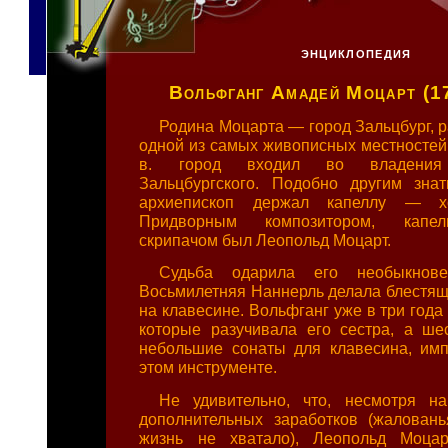
ЭНЦИКЛОПЕДИЯ
Вольфганг Амадей Моцарт (1
Родина Моцарта — город Зальцбург, 
одной из самых живописных местностей 
в. город входил во владения 
Зальцбургского. Подобно другим зна
архиепископ держал капеллу — х
Придворным композитором, капе
скрипачом был Леопольд Моцарт.
Судьба одарила его необыкнове
Восьмилетняя Наннерль делала блестящи
на клавесине. Вольфганг уже в три года
которые разучивала его сестра, а ше
небольшие сонаты для клавесина, им
этом инструменте.
Не удивительно, что, несмотря на
дополнительных заработков (жалован
жизнь не хватало), Леопольд Моца