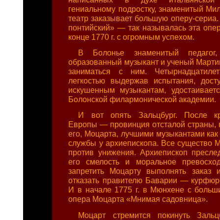
гениальному подростку, знаменитый Ми
театр заказывает большую оперу-сериа.
понтийский» — так называлась эта опе
конце 1770 г. с огромным успехом.
В Болонье знаменитый педагог, 
образованный музыкант и ученый Мартин
заниматься с ним. Четырнадцатиле
легкостью выдержав испытания, дост
искушенным музыкантам, удостаивает
Болонской филармонической академии.
И вот опять Зальцбург. После к
Европы — провинция отсталой страны, 
его, Моцарта, лучшими музыкантами как
службы у архиепископа. Все существо М
против унижения. Архиепископ пресле
его смелость и моральное превосход
запретить Моцарту выполнять заказ 
отказать правителю Баварии — курфюр
И в начале 1775 г. в Мюнхене с больш
опера Моцарта «Мнимая садовница».
Моцарт стремится покинуть Зальц