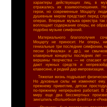
характеры действующих лиц, в муз
отражались их взаимоотношения. Н
герои, но современные Моцарту люд
душевным миром предстают перед слу
операх. Впервые музыка оркестра так 
воплощает содержание оперы, ее образ
подобно музыке симфоний.
Материального благополучия соч
Моцарту не приносит. Ни оперы, н
гениальные три последние симфонии, н
песни («Фиалка» и др.), ни смычко
клавирные концерты последних лет —
вершины творчества — не спасают ег
дают нужных средств и непревзойд
клавесине, и редкий дар импровизации.
Тяжелая жизнь подрывает физически
Но духовные силы не изменяют ему. 
прежнему приветлив, детски простоду
по-прежнему непрерывно работает. В 1
миру еще два бессмертных произве
зингшпиль «Волшебная флейта» и «Рекв