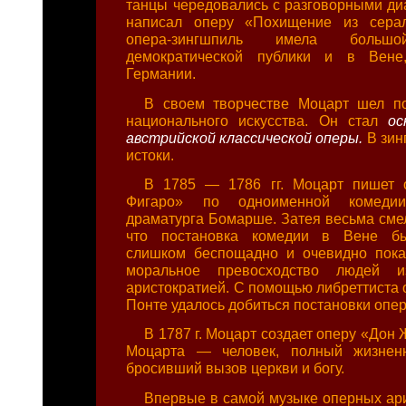
танцы чередовались с разговорными ди
написал оперу «Похищение из серал
опера-зингшпиль имела боль
демократической публики и в Вене
Германии.
В своем творчестве Моцарт шел по
национального искусства. Он стал
ос
австрийской классической оперы.
В зин
истоки.
В 1785 — 1786 гг. Моцарт пишет 
Фигаро» по одноименной комедии
драматурга Бомарше. Затея весьма смел
что постановка комедии в Вене бы
слишком беспощадно и очевидно пока
моральное превосходство людей 
аристократией. С помощью либреттиста 
Понте удалось добиться постановки опе
В 1787 г. Моцарт создает оперу «Дон
Моцарта — человек, полный жизнен
бросивший вызов церкви и богу.
Впервые в самой музыке оперных ар