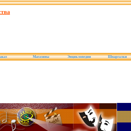
ства
аказ
Магазины
Энциклопедии
Шпаргалки