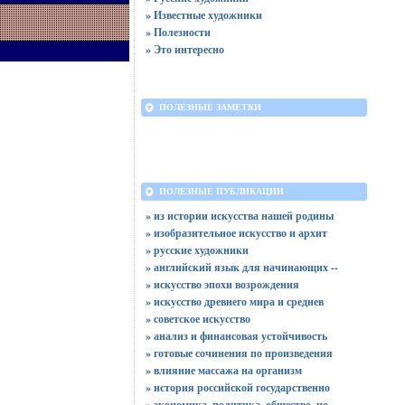
» Известные художники
» Полезности
» Это интересно
ПОЛЕЗНЫЕ ЗАМЕТКИ
ПОЛЕЗНЫЕ ПУБЛИКАЦИИ
» из истории искусства нашей родины
» изобразительное искусство и архит
» русские художники
» английский язык для начинающих --
» искусство эпохи возрождения
» искусство древнего мира и среднев
» советское искусство
» анализ и финансовая устойчивость
» готовые сочинения по произведения
» влияние массажа на организм
» история российской государственно
» экономика, политика, общество. но