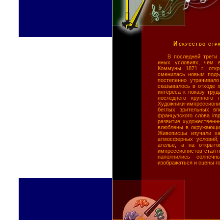
Искусство стр
В последней трети 
иных условиях, чем 
Коммуны 1871 г. откр
сменилась новым подъе
постепенно утрачивало
сказывалось в отходе 
интереса к показу труд
последнего крупного
Художники-импрессион
беглых зрительных вп
французского слова im
развитие художественн
влюблены в окружающий
Живописцы изучали ха
атмосферных условий, 
ателье, а на открыт
импрессионистов стал 
наполнились солнеч
изображаться и сцены г