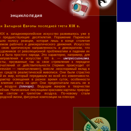
ЭНЦИКЛОПЕДИЯ
ан Западной Европы последней трети XIX в.
XIX в. западноевропейское искусство развивалось уже в
в предшествующие десятилетия. Поражение Парижской
ыло полосу реакции, которая лишь в конце столетия
мом рабочего и демократического движения. Искусство
 свою критическую направленность и демократизм, что
художников от революционной проблематики и падении их
а и быта простого народа. Это характерно, например, для
 направления в искусстве XIX в. —
импрессионизма.
исты, прозванные так за свое стремление к передаче
ечатлений от действительности (термин происходит от
pression — «впечатление»), внесли .неоспоримый вклад в
ых средств реалистической живописи. Они были страстно
 их мир, который передавали во всей его изменчивости.
рактер освещения в разное время суток, особенности
влияние света на цвет. Они предпочитали писать не в
ом воздухе
(пленэре).
Ведущим жанром в творчестве
пейзаж. Написанные ликующими красками картины природы
ным светом и трепетом воздуха. По-новому стали
ородской жизни, фигурные композиции на пленэре.