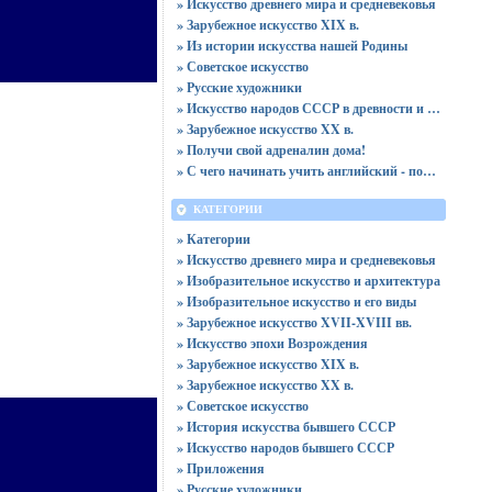
» Искусство древнего мира и средневековья
» Зарубежное искусство XIX в.
» Из истории искусства нашей Родины
» Советское искусство
» Русские художники
» Искусство народов СССР в древности и в средневековье
» Зарубежное искусство XX в.
» Получи свой адреналин дома!
» С чего начинать учить английский - пошаговая инструкция
КАТЕГОРИИ
» Категории
» Искусство древнего мира и средневековья
» Изобразительное искусство и архитектура
» Изобразительное искусство и его виды
» Зарубежное искусство XVII-XVIII вв.
» Искусство эпохи Возрождения
» Зарубежное искусство XIX в.
» Зарубежное искусство XX в.
» Советское искусство
» История искусства бывшего СССР
» Искусство народов бывшего СССР
» Приложения
» Русские художники