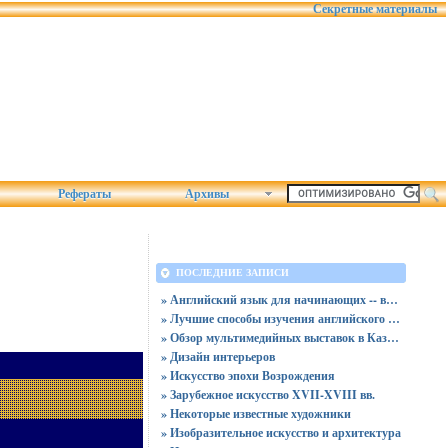
Секретные материалы
Рефераты
Архивы
ПОСЛЕДНИЕ ЗАПИСИ
» Английский язык для начинающих -- видео занятия
» Лучшие способы изучения английского дома
» Обзор мультимедийных выставок в Казани
» Дизайн интерьеров
» Искусство эпохи Возрождения
» Зарубежное искусство XVII-XVIII вв.
» Некоторые известные художники
» Изобразительное искусство и архитектура