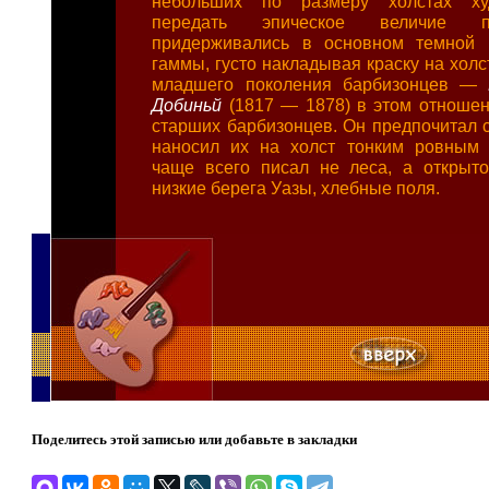
небольших по размеру холстах ху
передать эпическое величие 
придерживались в основном темной к
гаммы, густо накладывая краску на холс
младшего поколения барбизонцев —
Добиньй
(1817 — 1878) в этом отношен
старших барбизонцев. Он предпочитал с
наносил их на холст тонким ровным 
чаще всего писал не леса, а открыто
низкие берега Уазы, хлебные поля.
Поделитесь этой записью или добавьте в закладки