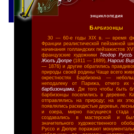
ЭНЦИКЛОПЕДИЯ
Барбизонцы
30 — 60-е годы XIX в. — время ф
Франции реалистической пейзажной ш
начинания голландских пейзажистов XVII
французские художники
Теодор Русс
Жюлъ Дюпре
(1811 — 1889),
Нарсис Ви
— 1876) и другие обратились правдив
природы своей родины Чаще всего жив
окрестностях Барбизона — неболь
неподалеку от Парижа, отчего их 
барбизонцами.
Дм того чтобы быть бл
барбизонцы поселились в деревне. К
отправлялись на природу; на их этю
появлялись раскидистые деревья, лесны
и озера, мирно пасущиеся стада к
создавались в мастерской и был
значительного художественного обоб
Руссо и Дюпре поражают монументаль