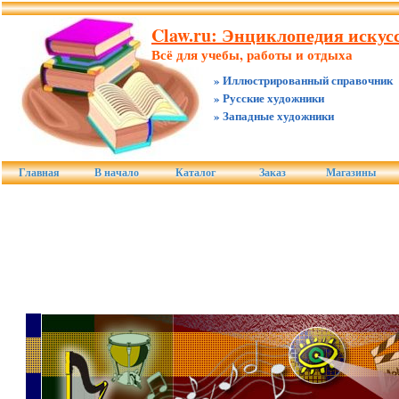
Claw.ru: Энциклопедия искус
Всё для учебы, работы и отдыха
» Иллюстрированный справочник
» Русские художники
» Западные художники
Главная
В начало
Каталог
Заказ
Магазины