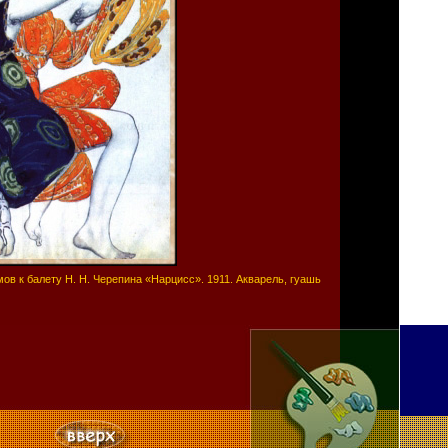
мов к балету Н. Н. Черепина «Нарцисс». 1911. Акварель, гуашь