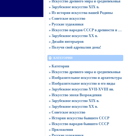
» Искусство древнего мира и средневековья
» Зарубежное искусство XIX в.
» Из истории искусства нашей Родины
» Советское искусство
» Русские художники
» Искусство народов СССР в древности и в средневековье
» Зарубежное искусство XX в.
» Дизайн интерьеров
» Получи свой адреналин дома!
КАТЕГОРИИ
» Категории
» Искусство древнего мира и средневековья
» Изобразительное искусство и архитектура
» Изобразительное искусство и его виды
» Зарубежное искусство XVII-XVIII вв.
» Искусство эпохи Возрождения
» Зарубежное искусство XIX в.
» Зарубежное искусство XX в.
» Советское искусство
» История искусства бывшего СССР
» Искусство народов бывшего СССР
» Приложения
» Русские художники