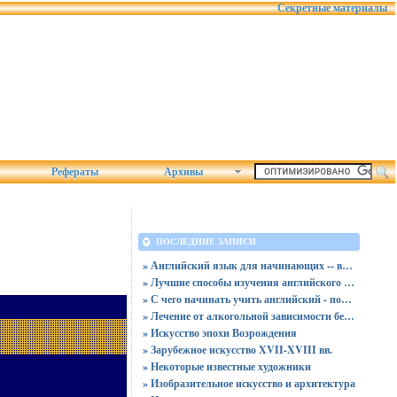
Секретные материалы
Рефераты
Архивы
ПОСЛЕДНИЕ ЗАПИСИ
» Английский язык для начинающих -- видео занятия
» Лучшие способы изучения английского дома
» С чего начинать учить английский - пошаговая инструкция
» Лечение от алкогольной зависимости без ведома больного
» Искусство эпохи Возрождения
» Зарубежное искусство XVII-XVIII вв.
» Некоторые известные художники
» Изобразительное искусство и архитектура