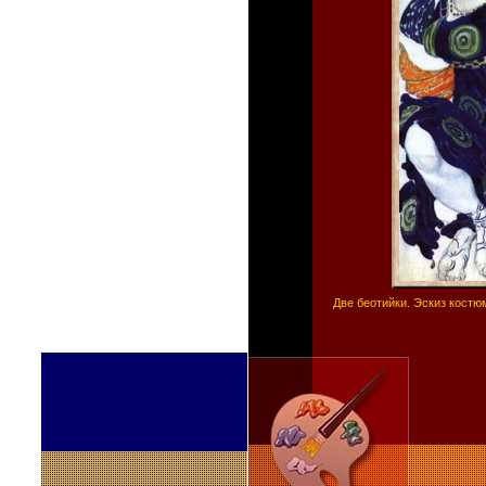
Две беотийки. Эскиз костю