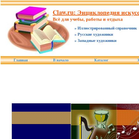
Claw.ru: Энциклопедия искусс
Всё для учебы, работы и отдыха
» Иллюстрированный справочник
» Русские художники
» Западные художники
Главная
В начало
Каталог
З