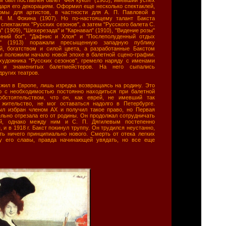
даря его декорациям. Оформил еще несколько спектаклей,
юмы для артистов, в частности для А. П. Павловой в
М. М. Фокина (1907). Но по-настоящему талант Бакста
спектаклях "Русских сезонов", а затем "Русского балета С.
а" (1909), "Шехерезада" и "Карнавал" (1910), "Видение розы"
Синий бог", "Дафнис и Хлоя" и "Послеполуденный отдых
ы" (1913) поражали пресыщенную западную публику
й, богатством и силой цвета, а разработанные Бакстом
 положили начало новой эпохе в балетной сцено-графии.
художника "Русских сезонов", гремело наряду с именами
 и знаменитых балетмейстеров. На него сыпались
других театров.
 жил в Европе, лишь изредка возвращаясь на родину. Это
о с необходимостью постоянно находиться при балетной
бстоятельством, что он, как еврей, не имевший так
жительство, не мог оставаться надолго в Петербурге.
был избран членом АХ и получил такое право, но Первая
льно отрезала его от родины. Он продолжал сотрудничать
ой, однако между ним и С. П. Дягилевым постепенно
 и в 1918 г. Бакст покинул труппу. Он трудился неустанно,
ть ничего принципиально нового. Смерть от отека легких
ру его славы, правда начинающей увядать, но все еще