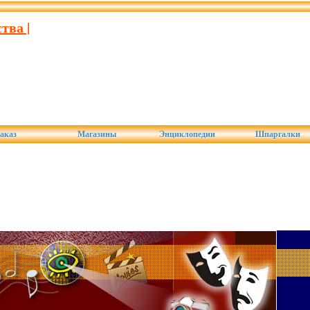
тва |
аказ
Магазины
Энциклопедии
Шпаргалки