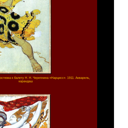
остюма к балету Н. Н. Черепнина «Нарцисс». 1911. Акварель,
карандаш