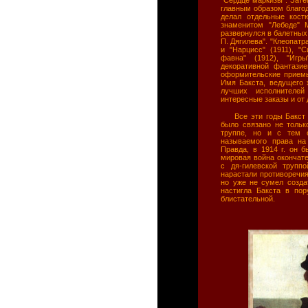
главным образом благо
делал отдельные кост
знаменитом "Лебеде" 
развернулся в балетных 
П. Дягилева". "Клеопатр
и "Нарцисс" (1911), "
фавна" (1912), "Игр
декоративной фантазие
оформительские приемы
Имя Бакста, ведущего 
лучших исполнителей
интересные заказы и от 
Все эти годы Бакст
было связано не тольк
труппе, но и с тем о
называемого права на 
Правда, в 1914 г. он 
мировая война окончате
с дя-гилевской трупп
нарастали противоречия,
но уже не сумел созда
настигла Бакста в по
блистательной.