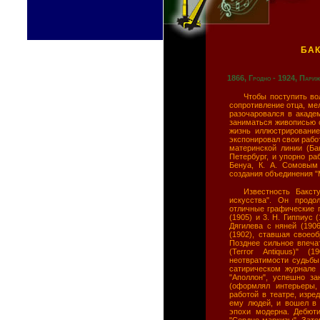
БА
1866, Гродно - 1924, Париж
Чтобы поступить во
сопротивление отца, мел
разочаровался в акаде
заниматься живописью с
жизнь иллюстрирование
экспонировал свои раб
материнской линии (Бак
Петербург, и упорно ра
Бенуа, К. А. Сомовым
создания объединения "М
Известность Бакст
искусства". Он продо
отличные графические п
(1905) и 3. Н. Гиппиус 
Дягилева с няней (190
(1902), ставшая своео
Позднее сильное впеча
(Terror Antiquus)" 
неотвратимости судьбы
сатирическом журнале 
"Аполлон", успешно з
(оформлял интерьеры, 
работой в театре, изре
ему людей, и вошел в
эпохи модерна. Дебют
"Сердце маркизы". Зате