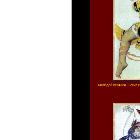
Молодой беотиец. Эскиз к