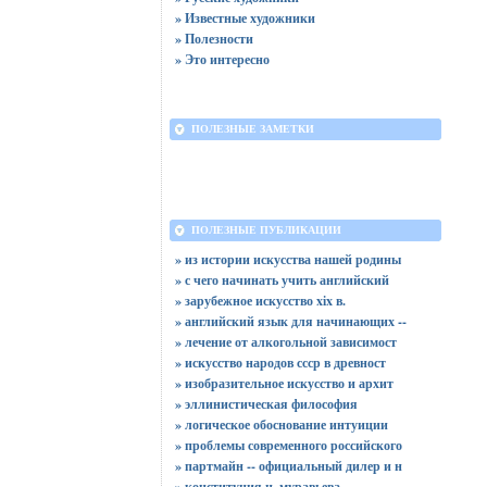
» Известные художники
» Полезности
» Это интересно
ПОЛЕЗНЫЕ ЗАМЕТКИ
ПОЛЕЗНЫЕ ПУБЛИКАЦИИ
» из истории искусства нашей родины
» с чего начинать учить английский
» зарубежное искусство xix в.
» английский язык для начинающих --
» лечение от алкогольной зависимост
» искусство народов ссср в древност
» изобразительное искусство и архит
» эллинистическая философия
» логическое обоснование интуиции
» проблемы современного российского
» партмайн -- официальный дилер и н
» конституция н. муравьева