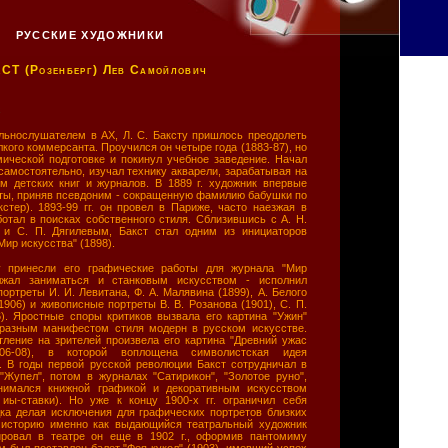
РУССКИЕ ХУДОЖНИКИ
КСТ
(Розенберг) Лев Самойлович
льнослушателем в АХ, Л. С. Баксту пришлось преодолеть
кого коммерсанта. Проучился он четыре года (1883-87), но
мической подготовке и покинул учебное заведение. Начал
амостоятельно, изучал технику акварели, зарабатывая на
м детских книг и журналов. В 1889 г. художник впервые
оты, приняв псевдоним - сокращенную фамилию бабушки по
стер). 1893-99 гг. он провел в Париже, часто наезжая в
ботал в поисках собственного стиля. Сблизившись с А. Н.
 и С. П. Дягилевым, Бакст стал одним из инициаторов
ир искусства" (1898).
у принесли его графические работы для журнала "Мир
лжал заниматься и станковым искусством - исполнил
ортреты И. И. Левитана, Ф. А. Малявина (1899), А. Белого
(1906) и живописные портреты В. В. Розанова (1901), С. П.
6). Яростные споры критиков вызвала его картина "Ужин"
бразным манифестом стиля модерн в русском искусстве.
тление на зрителей произвела его картина "Древний ужас
(1906-08), в которой воплощена символистская идея
. В годы первой русской революции Бакст сотрудничал в
"Жупел", потом в журналах "Сатирикон", "Золотое руно",
анимался книжной графикой и декоративным искусством
иы-ставки). Но уже к концу 1900-х гг. ограничил себя
дка делая исключения для графических портретов близких
 историю именно как выдающийся театральный художник
ировал в театре он еще в 1902 г., оформив пантомиму
м был поставлен балет "Фея кукол" (1903), имевший успех