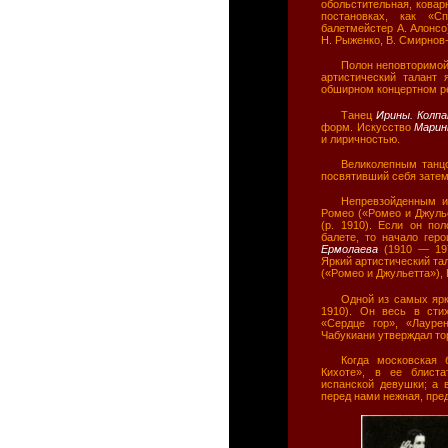
обольстительная, ковар
постановках, как «С
балетмейстер А. Алонсо
Н. Рыженко, В. Смирнов-
Полон неповторимой
артистический талант 
обширном концертном р
Танец
Ирины. Колп
форм. Искусство
Марин
и лиричностью.
Великолепным танц
посвятивший себя затем
Непревзойденным и
Ромео («Ромео и Джуль
(р. 1910). Если он по
балете, то начало гер
Ермолаева
(1910 — 19
Яркий артистический та
(«Ромео и Джульетта»), 
Одной из самых ярк
1910). Он весь в сти
«Сердце гор», «Лауре
Чабукиани утверждал то
Когда московская
Кихоте», в ее блиста
испанской девушки; а 
перед нами нежная, пре