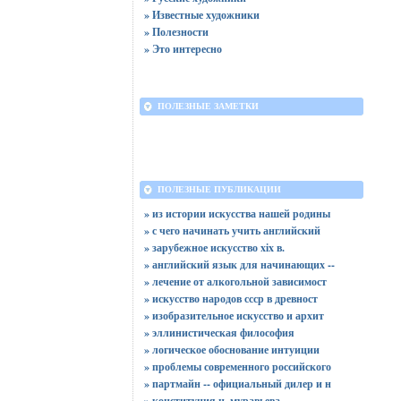
» Известные художники
» Полезности
» Это интересно
ПОЛЕЗНЫЕ ЗАМЕТКИ
ПОЛЕЗНЫЕ ПУБЛИКАЦИИ
» из истории искусства нашей родины
» с чего начинать учить английский
» зарубежное искусство xix в.
» английский язык для начинающих --
» лечение от алкогольной зависимост
» искусство народов ссср в древност
» изобразительное искусство и архит
» эллинистическая философия
» логическое обоснование интуиции
» проблемы современного российского
» партмайн -- официальный дилер и н
» конституция н. муравьева