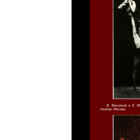
В. Васильев и Е. 
театр. Москва.