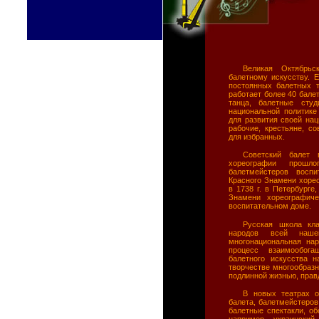
Великая Октябрьс
балетному искусству. 
постоянных балетных т
работает более 40 бале
танца, балетные сту
национальной политике
для развития своей на
рабочие, крестьяне, с
для избранных.
Советский балет 
хореографии прошло
балетмейстеров воспи
Красного Знамени хоре
в 1738 г. в Петербурге
Знамени хореографиче
воспитательном доме.
Русская школа кла
народов всей наше
многонациональная нар
процесс взаимообога
балетного искусства 
творчестве многообраз
подлинной жизнью, прав
В новых театрах о
балета, балетмейстеров
балетные спектакли, о
например, украинский