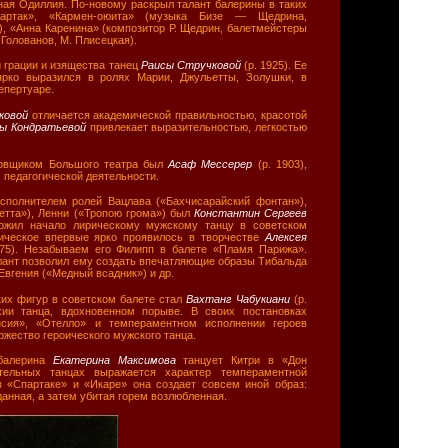
ная Одиллия. По-новому раскрыл талант балерины в таких
партак», «Кармен-оюита» (музыка Бизе — Щедрина,
), «Анна Каренина» (композитор Р. Щедрин, балетмейстеры
Голованов, М. Плисецкая).
 грации и изящества танец
Раисы Стручковой
(р. 1925). Ее
ярко выразился в ролях Марии, Джульетты, Золушки, в
епертуаре.
аковой
отличается академической правильностью, красотой
ы Кондратьевой
привлекает выразительностью, легкостью
овщиком Большого театра был
Асаф Мессерер
(р. 1903),
 педагогической деятельности.
сполнителем ролей Вацлава («Бахчисарайский фонтан»),
етта»), Ленни («Тропою грома») был
Константин Сергеев
ложил начало лирическому мужскому танцу в советском
оическое впервые ярко проявилось в творчестве
Алексея
75). Незабываем его Филипп в балете «Пламя Парижа».
лант позволил ему создать впечатляющие образы Тибальда
Евгения («Медный всадник») и др.
их фигур в советском балете стал
Вахтанг Чабукиани
(р.
хии танца, вдохновенном порыве. В своих постановках
нсия», «Отелло» и темпераментном исполнении героев
ржество героического мужского танца.
 балерина
Екатерина Максимова
танцует Китри в «Дон
тельных танцах выражается характер темпераментной
в «Спартаке» и «Икаре» она создает совсем иной образ:
данная, а затем убитая горем возлюбленная.