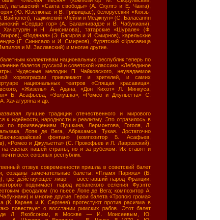
ев), латышский «Сакта свободы» (А. Скултэ и Е. Чанга),
оря» (Ю. Юзелюнас и В. Гривицкас), белорусский «Князь-
В. Вайнонен), таджикский «Лейли и Меджнун» (С. Баласанян
узинский «Сердце гор» (А. Баланчивадзе и В. Чабукиани),
. Хачатурян и Н. Анисимова), татарские «Шурале» (Ф.
Тагиров), «Водяная» (Э. Багиров и И. Смирнов), карельские
енда» (Г. Синисало и И. Смирнов), бурятский «Красавица
 Ямпилов и М. Заславский) и многие другие.
 балетным коллективам национальных республик теперь по
олнение балетов русской и советской классики. «Лебединое
атры. Чудесные мелодии П. Чайковского, неувядаемое
ской хореографии привлекают и зрителей, и самих
ертуаре национальных театров «Спящая красавица»,
вского, «Жизель» А. Адана, «Дон Кихот» Л. Минкуса,
ан» Б. Асафьева, «Золушка», «Ромео и Джульетта» С.
А. Хачатуряна и др.
развивая лучшие традиции отечественного и мирового
ся к идейности, народности и реализму. Это отразилось в
ах по произведениям Пушкина, Лермонтова, Гоголя, Л.
альзака, Лопе де Вега, Абрахамса, Тукая. Достаточно
Бахчисарайский фонтан» (композитор Б. Асафьев,
в), «Ромео и Джульетта» (С. Прокофьев и Л. Лавровский),
о на сценах нашей страны, но и за рубежом. Их ставят и
 почти всех союзных республик.
твенный отзвук современности пришла в советский балет
и, созданы замечательные балеты: «Пламя Парижа» (Б.
), где действующее лицо — восставший народ Франции;
 которого поднимает народ испанского селения Фуэнте
естоким феодалом (по пьесе Лопе де Вега; композитор А.
 Чабукиани) и многие другие. Герои балета «Тропою грома»
а (К. Караев и К. Сергеев) протестуют против расизма в
к» повествует о восстании римских рабов. Этот балет
раде Л. Якобсоном, в Москве — И. Моисеевым, Ю.
е — А. Шикеро, в Ереване — Е. Чанга. В 1970 г. Ю.