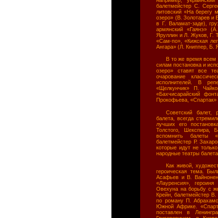
балетмейстер С. Серге
литовский «На берегу м
озеро» (В. Золотарев и 
в Г. Валамат-заде), гр
армянский «Гаянэ» (А
Яруллин и Л. Жуков, Г. 
«Сам-по», «Кижская лег
Ангара» (Л. Книппер, Б.
В то же время всем
силам постановка и исп
озеро» ставят все те
очарование классиче
исполнителей. В реп
«Щелкунчик» П. Чайко
«Бахчисарайский фонт
Прокофьева, «Спартак» 
Советский балет, 
балета, всегда стремил
лучших его постановк
Толстого, Шекспира, Б
вспомнить балеты «
балетмейстер Р. Захаро
которые идут не тольк
народные театры балета
Как живой, художес
героическая тема. Был
Асафьев и В. Вайнонен
«Лауренсия», героиня
Овехуна на борьбу с ж
Крейн, балетмейстер В.
по роману П. Абрахамс
Южной Африке. «Спарта
поставлен в Ленинг
Григоровичем, в Киев