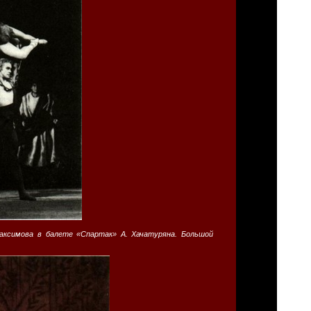
Максимова в балете «Спартак» А. Хачатуряна. Большой