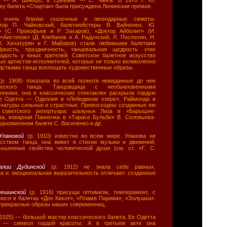
вку балета «Спартак» была присуждена Ленинская премия.
а очень близки сказочные и легендарные сюжеты.
итор П. Чайковский, балетмейстеры В. Вайнонен, Ю.
» (С. Прокофьев и Р. Захаров), «Доктор Айболит» (И.
«Аистенок» (Д. Клебанов и А. Радунский, Л. Поспехин, Н.
(К. Хачатурян и Г. Майоров) стали любимыми балетами
ркость, праздничность, танцевальная щедрость этих
адость у юных зрителей. Советское балетное искусство
х артистов-исполнителей, которые не только великолепно
едствами танца воплощать художественные образы.
(р. 1908) показала во всей полноте невиданные до нее
ического танца. Танцовщица с необыкновенными
ными, она в классических спектаклях раскрыла гордую
Ее Одетта — Одиллия в «Лебедином озере», Раймонда в
натуры сильные и страстные. Превосходны созданные ею
 советского репертуара: шалунья Лиза в «Барышне-
ва, коварная Панночка в «Тарасе Бульбе» В. Соловьева-
одноименном балете С. Василенко и др.
 Улановой
(р. 1910) известно во всем мире. Уланова не
сством танца, она живет в стихии музыки и движений,
ышенные свойства человеческой души (см. ст. «Г. С.
алии Дудинской
(р. 1912) не знала себе равных.
на и эмоциональная выразительность отличают созданные
пешинской
(р. 1916) присущи оптимизм, темперамент, с
иеся в балетах «Дон Кихот», «Пламя Парижа», «Золушка».
 прекрасные образы наших современниц.
 1925) — большой мастер классического балета. Ее Одетта
 — символ гордой красоты. А в третьем акте она