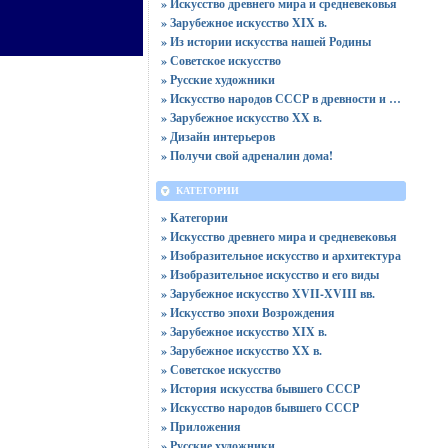
» Искусство древнего мира и средневековья
» Зарубежное искусство XIX в.
» Из истории искусства нашей Родины
» Советское искусство
» Русские художники
» Искусство народов СССР в древности и в средневековье
» Зарубежное искусство XX в.
» Дизайн интерьеров
» Получи свой адреналин дома!
КАТЕГОРИИ
» Категории
» Искусство древнего мира и средневековья
» Изобразительное искусство и архитектура
» Изобразительное искусство и его виды
» Зарубежное искусство XVII-XVIII вв.
» Искусство эпохи Возрождения
» Зарубежное искусство XIX в.
» Зарубежное искусство XX в.
» Советское искусство
» История искусства бывшего СССР
» Искусство народов бывшего СССР
» Приложения
» Русские художники