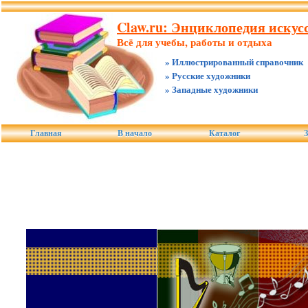
Claw.ru: Энциклопедия искусс
Всё для учебы, работы и отдыха
» Иллюстрированный справочник
» Русские художники
» Западные художники
Главная
В начало
Каталог
З