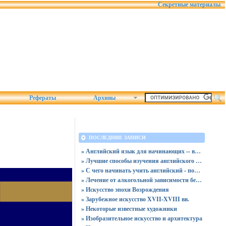
Секретные материалы
Рефераты
Архивы
ПОСЛЕДНИЕ ЗАПИСИ
» Английский язык для начинающих -- видео занятия
» Лучшие способы изучения английского дома
» С чего начинать учить английский - пошаговая инструкция
» Лечение от алкогольной зависимости без ведома больного
» Искусство эпохи Возрождения
» Зарубежное искусство XVII-XVIII вв.
» Некоторые известные художники
» Изобразительное искусство и архитектура