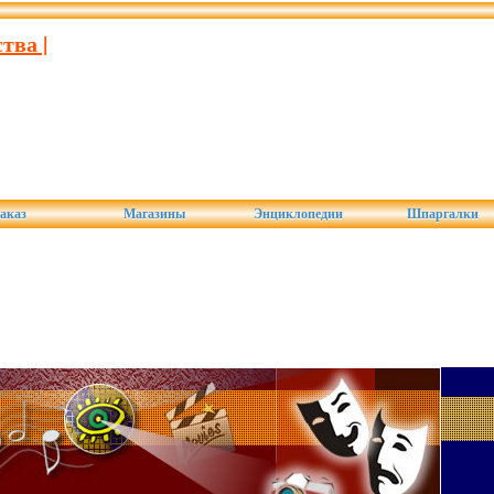
тва |
аказ
Магазины
Энциклопедии
Шпаргалки