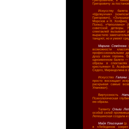
Григоровичу за постано
Искусству балет
«Щелкунчик» (композ
Григорович), «Золушка
Морозов и Н. Холфин), 
Попко), «Чиполлино» 
советской детворы. Я
спектаклей вызывают р
вырастило замечательны
танцуют, но и умеют ср
Марина Семёнова
возможности класс
профессиональными дан
душу своих героинь. 
одноименном балете — 
образы в спектаклях
крестьянке» Б. Асафье
Седого, Мирандолина в 
Искусство
Галины
просто восхищает иску
раскрывая самые возв
Уланова»).
Виртуозность
Нат
Психологическая глуби
ею образы.
Таланту
Ольги Ле
особой силой проявивш
Лепешинская создала и
Майя Плисецкая
(р.
в «Лебедином озере»