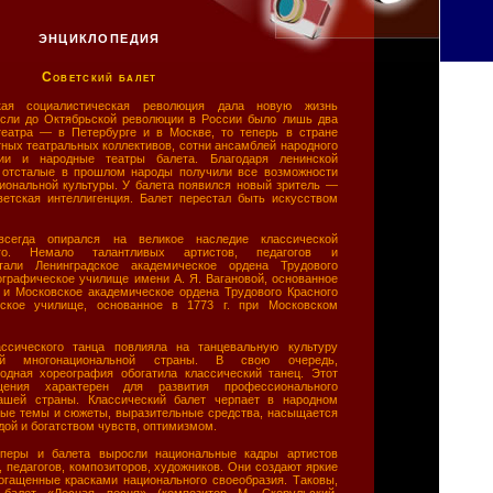
ЭНЦИКЛОПЕДИЯ
Советский балет
кая социалистическая революция дала новую жизнь
Если до Октябрьской революции в России было лишь два
еатра — в Петербурге и в Москве, то теперь в стране
тных театральных коллективов, сотни ансамблей народного
дии и народные театры балета. Благодаря ленинской
 отсталые в прошлом народы получили все возможности
циональной культуры. У балета появился новый зритель —
оветская интеллигенция. Балет перестал быть искусством
всегда опирался на великое наследие классической
го. Немало талантливых артистов, педагогов и
тали Ленинградское академическое ордена Трудового
ографическое училище имени А. Я. Вагановой, основанное
, и Московское академическое ордена Трудового Красного
ское училище, основанное в 1773 г. при Московском
ссического танца повлияла на танцевальную культуру
й многонациональной страны. В свою очередь,
одная хореография обогатила классический танец. Этот
щения характерен для развития профессионального
нашей страны. Классический балет черпает в народном
ные темы и сюжеты, выразительные средства, насыщается
дой и богатством чувств, оптимизмом.
перы и балета выросли национальные кадры артистов
, педагогов, композиторов, художников. Они создают яркие
богащенные красками национального своеобразия. Таковы,
 балет «Лесная песня» (композитор М. Скорульский,