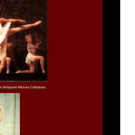
 балерина Малика Сабирова.