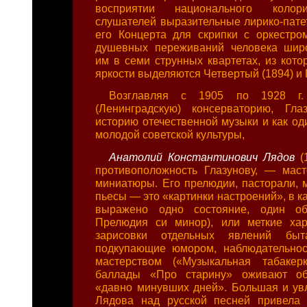
восприятии национального колор
слушателей выразительные лирико-пате
его Концерта для скрипки с оркестро
душевных переживаний человека широ
им в семи струнных квартетах, из кото
яркости выделяются Четвертый (1894) и 
Возглавляя с 1905 по 1928 г. 
(Ленинградскую) консерваторию, Гл
историю отечественной музыки и как од
молодой советской культуры,
Анатолий Константинович Лядов
(
противоположность Глазунову, — мас
миниатюры. Его прелюдии, пасторали, м
пьесы — это «картинки настроений», в к
выражено одно состояние, один об
Прелюдия си минор), или меткие хар
зарисовки отдельных явлений бы
подкупающие юмором, наблюдательнос
мастерством («Музыкальная табакер
баллады «Про старину» оживают об
«давно минувших дней». Большая и ув
Лядова над русской песней привела 