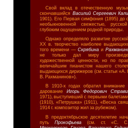
Свой вклад в отечественную музы
скончавшийся
Василий Сергеевич Кал
1901). Его Первая симфония (1895) до 
необыкновенной свежестью, русской
глубоким ощущением родной природы.
Однако определяло развитие русско
XX в. творчество наиболее выдающих
того времени —
Скрябина
и
Рахманин
не только дал миру произведе
художественной ценности, но по пра
величайшим пианистом нашего столе
выдающихся дирижеров (см. статьи «А. 
В. Рахманинов»).
В 1910-х годах обратил внимание 
дарование
Игорь Федорович Страв
1971), выступивший с первыми балетам
(1910), «Петрушка» (1911), «Весна свя
1914 г. композитор жил за рубежом).
В предоктябрьское десятилетие нач
путь
Прокофьева
(см. ст. «С. С
Мясковского, Глиэра, Василенко, Гедик