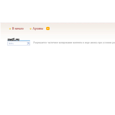
В начало
Архивы
Разрешается частичное копирование контента в виде анонса при условии р