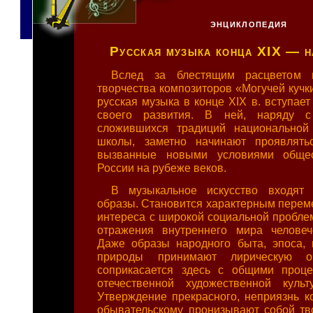
ЭНЦИКЛОПЕДИЯ
Русская музыка конца XIX — н
Вслед за блестящим расцветом 
творчества композиторов «Могучей кучк
русская музыка в конце XIX в. вступае
своего развития. В ней, наряду с
сложившихся традиций национальной 
школы, заметно начинают проявлятьс
вызванные новыми условиями общес
России на рубеже веков.
В музыкальное искусство входят
образы. Становится характерным перем
интереса с широкой социальной проблем
отражения внутреннего мира человеч
Даже образы народного быта, эпоса, 
природы принимают лирическую ок
соприкасается здесь с общими проце
отечественной художественной куль
Утверждение прекрасного, неприязнь ко
обывательскому пронизывают собой тв