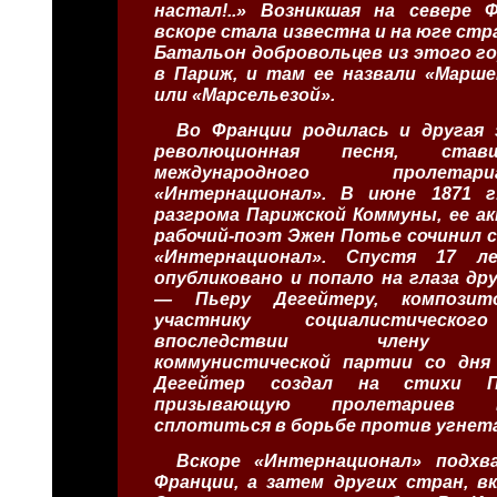
настал!..» Возникшая на севере Ф
вскоре стала известна и на юге стр
Батальон добровольцев из этого го
в Париж, и там ее назвали «Марше
или «Марсельезой».
Во Франции родилась и другая 
революционная песня, ста
международного пролет
«Интернационал». В июне 1871 г.
разгрома Парижской Коммуны, ее а
рабочий-поэт Эжен Потье сочинил 
«Интернационал». Спустя 17 
опубликовано и попало на глаза др
— Пьеру Дегейтеру, композито
участнику социалистическог
впоследствии члену Фр
коммунистической партии со дня 
Дегейтер создал на стихи П
призывающую пролетариев 
сплотиться в борьбе против угнет
Вскоре «Интернационал» подхв
Франции, а затем других стран, в