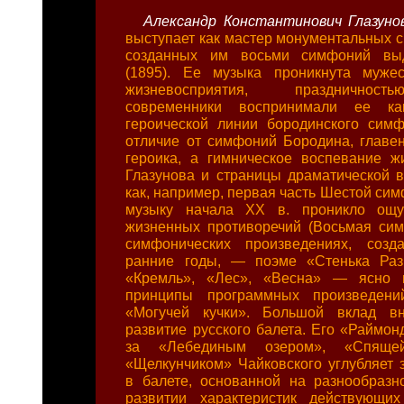
Александр Константинович Глазун
выступает как мастер монументальных 
созданных им восьми симфоний выд
(1895). Ее музыка проникнута мужес
жизневосприятия, праздничнос
современники воспринимали ее ка
героической линии бородинского симф
отличие от симфоний Бородина, главен
героика, а гимническое воспевание ж
Глазунова и страницы драматической в
как, например, первая часть Шестой симф
музыку начала XX в. проникло ощу
жизненных противоречий (Восьмая сим
симфонических произведениях, соз
ранние годы, — поэме «Стенька Раз
«Кремль», «Лес», «Весна» — ясно 
принципы программных произведени
«Могучей кучки». Большой вклад в
развитие русского балета. Его «Раймон
за «Лебединым озером», «Спящей
«Щелкунчиком» Чайковского углубляет 
в балете, основанной на разнообраз
развитии характеристик действующи