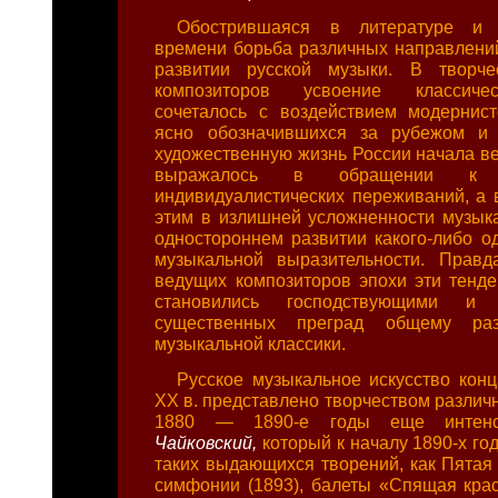
Обострившаяся в литературе и и
времени борьба различных направлений
развитии русской музыки. В творче
композиторов усвоение классиче
сочеталось с воздействием модернист
ясно обозначившихся за рубежом и
художественную жизнь России начала ве
выражалось в обращении к 
индивидуалистических переживаний, а в
этим в излишней усложненности музыка
одностороннем развитии какого-либо од
музыкальной выразительности. Правд
ведущих композиторов эпохи эти тенде
становились господствующими и
существенных преград общему раз
музыкальной классики.
Русское музыкальное искусство кон
XX в. представлено творчеством различ
1880 — 1890-е годы еще интенс
Чайковский,
который к началу 1890-х го
таких выдающихся творений, как Пятая 
симфонии (1893), балеты «Спящая крас