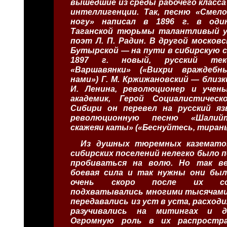
вышедшие из среды рабочего класса
интеллигенции. Так, песню «Смело
ногу» написал в 1896 г. в оди
Таганской тюрьмы талантливый у
поэт Л. П. Радин. В другой моско
Бутырской — на пути в сибирскую с
1897 г. новый, русский тек
«Варшавянки» («Вихри враждеб
нами») Г. М. Кржижановский — близк
И. Ленина, революционер и учен
академик, Герой Социалистическ
Сибири он перевел на русский яз
революционную песню «Шалийт
скажеяи каты» («Беснуйтесь, тираны
Из душных тюремных каземато
сибирских поселений нелегко было 
пробиваться на волю. Но так в
боевая сила и так нужны они был
очень скоро после их со
подхватывались многими тысячами 
передавались из уст в уста, расходи
разучивались на митингах и де
Огромную роль в их распростра