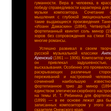
гуманности. Вера в человека, в крас
победу справедливости характерна для 
музыки композитора. Сочетание с
мышления с глубокой эмоциональнос
такие выдающиеся произведения Танее
«Иоанн Дамаскин» (1884), Четвертый 
фортепианный квинтет соль минор (19
хоров без сопровождения на стихи Пол
многие романсы.
Успешно развивал в своем творч
русской музыкальной классики
Ант
Аренский
(1861 — 1906). Композитор лир
он привлекал задушевностью, 
высказывания. Особенно это проявилось
раскрывающих различные стор
переживаний и настроений человек
сочинений наибольшую известно
фортепианное трио до минор (1894
единством элегически-скорбного настро
на темы И. Т. Рябинина для фортепи
(1899) — в ее основе лежат два бы
записанных композитором у этого из
сказителя Онежского края.