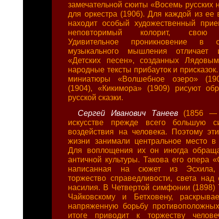
замечательной сюиты «Восемь русских 
для оркестра (1906). Для каждой из ее
находит особый художественный прие
неповторимый колорит, свою ха
Удивительное проникновение в с
музыкального мышления отличает 
«Детских песен», созданных Лядовы
народные тексты прибауток и присказок
миниатюры «Волшебное озеро» (190
(1904), «Кикимора» (1909) рисуют о
русской сказки.
Сергей Иванович Танеев
(1856 —
искусстве прежде всего большую с
воздействия на человека. Поэтому эт
жизни занимали центральное место в 
Для воплощения их он иногда обраща
античной культуры. Такова его опера «
написанная на сюжет из Эсхила,
торжество справедливости, света над
насилия. В Четвертой симфонии (1898) 
Чайковскому и Бетховену, раскрывае
напряженную борьбу противоположных
итоге приводит к торжеству человеч