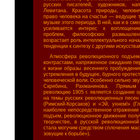
русских писателей, художников, на
Левитана. Красота природы, человеч
право человека на счастье — ведущие т
музыке этого периода. В ней, как и в см
усиливается интерес к воплощени
проблем, философских размышле
возрастает роль интеллектуального нач
тенденции к синтезу с другими искусства
Атмосфера революционного подъем
контрастами, напряженное ожидание п
к жизни образы весеннего пробуждения
устремления в будущее, бурного протес
человеческой воли. Особенно сильно зву
Скрябина, Рахманинова. Прямым
революцию 1905 г. является создание о
на темы русских революционных песе
(Римский-Корсаков) и «Эй, ухнем!» (Гл
наиболее непосредственное отражени
подъем, революционное движение полу
творчестве, в русской революционной
стала могучим средством сплочения масс 
зовущие к борьбе»).