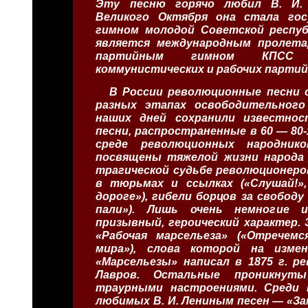
Эту песню горячо любил В. И. 
Великого Октября она стала го
гимном молодой Советской республ
является международным пролета
партийным гимном КПСС
коммунистических и рабочих партий
В России революционные песни с
разных этапах освободительного
наших дней сохранили известно
песни, распространенные в 60 — 80-х
среде революционных народник
посвящены тяжелой жизни народа (
трагической судьбе революционеро
в тюрьмах и ссылках («Слушай!»
дороге»), гибели борцов за свобод
пали»). Лишь очень немногие 
призывный, героический характер. 
«Рабочая марсельеза» («Отречем
мира»), слова которой на изме
«Марсельезы» написал в 1875 г. р
Лавров. Остальные проникнуты
траурными настроениями. Среди 
любимых В. И. Лениным песен — «З