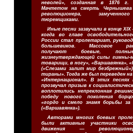
неволей», созданная в 1876 г.
Мачтетом на смерть Чернышева
революционера, замученно
тюремщиками.
Иные песни зазвучали в конце XIX 
когда во главе освободительно
России стал пролетариат, руково
большевиков. Массовое расп
получают боевые, полны
жизнеутверждающей силы гимны-м
товарищи, в ногу», «Варшавянка», «
(«Слезами залит мир безбрежный»)
тираны». Тогда же был переведен на
«Интернационал». В этих песнях 
прозвучал призыв к социалистичес
воплотились непреклонная решим
победу нового поколения борцо
«гордо и смело знамя борьбы за 
(«Варшавянка»).
Авторами многих боевых проле
были активные участники осво
движения — революционеры