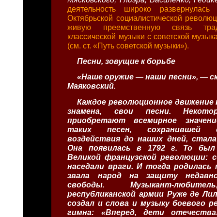
деятельность широко развернулась
Октябрьской социалистической революц
живую преемственную связь тра
классической музыки с советской музык
(см. ст. «Путь советской музыки»).
Песни, зовущие к борьбе
«Наше оружие — наши песни», — с
Маяковский.
Каждое революционное движение 
знамена, свои песни. Некот
приобретают всемирное значени
таких песен, сохранившей 
воздействия до наших дней, стала
Она появилась в 1792 г. То бы
Великой французской революции: с
наседали враги. И тогда родилась 
звала народ на защиту недавно
свободы. Музыкант-любите
республиканской армии Руже де Лил
создал и слова и музыку боевого 
гимна: «Вперед, дети отечеств