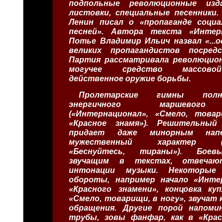
подпольные революционные изда
листовки, специальные песенники.
Ленин писал о «пропаганде социа
песней». Автора текста «Интер
Потье Владимир Ильич назвал «...
великих пропагандистов посред
Партия рассматривала революцион
могучее средство массово
действенное оружие борьбы.
Пролетарские гимны полн
энергичного маршевого
(«Интернационал», «Смело, товар
«Красное знамя»). Решительны
придает даже минорным напе
мужественный характер («В
«Беснуйтесь, тираны»). Боев
звучащим в текстах, отвечаю
интонации музыки. Некоторые 
обороты, например начало «Инте
«Красного знамени», концовка ку
«Смело, товарищи, в ногу», звучат 
обращения. Другие порой напом
трубы, зовы фанфар, как в «Крас