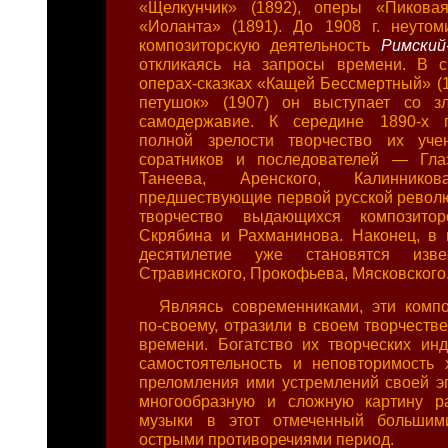
«Щелкунчик» (1892), оперы «Пиковая
«Иоланта» (1891). До 1908 г. неуто
композиторскую деятельность
Римский
откликаясь на запросы времени. В с
операх-сказках «Кащей Бессмертный» (1
петушок» (1907) он выступает со з
самодержавие. К середине 1890-х г
полной зрелости творчество их уче
соратников и последователей — Глаз
Танеева, Аренского, Калинник
предшествующие первой русской револю
творчество выдающихся компози
Скрябина и Рахманинова. Наконец, в 
десятилетие уже становятся изв
Стравинского, Прокофьева, Мясковского
Являясь современниками, эти комп
по-своему, отразили в своем творчеств
времени. Богатство их творческих инд
самостоятельность и неповторимость 
преломления ими устремлений своей э
многообразную и сложную картину ра
музыки в этот отмеченный большим
острыми противоречиями период.