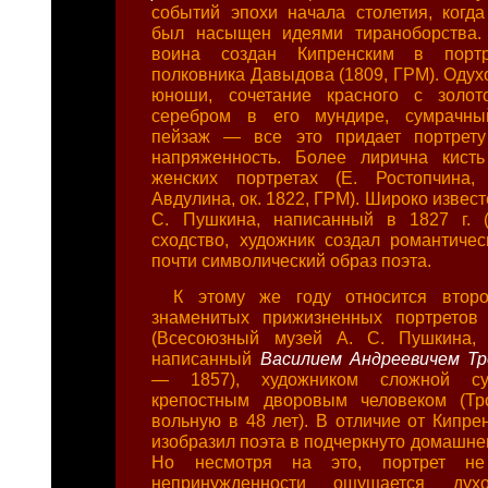
событий эпохи начала столетия, когд
был насыщен идеями тираноборства. 
воина создан Кипренским в портре
полковника Давыдова (1809, ГРМ). Одух
юноши, сочетание красного с золо
серебром в его мундире, сумрачны
пейзаж — все это придает портрету
напряженность. Более лирична кисть
женских портретах (Е. Ростопчина,
Авдулина, ок. 1822, ГРМ). Широко извест
С. Пушкина, написанный в 1827 г. (
сходство, художник создал романтиче
почти символический образ поэта.
К этому же году относится втор
знаменитых прижизненных портретов
(Всесоюзный музей А. С. Пушкина, 
написанный
Василием Андреевичем Т
— 1857), художником сложной с
крепостным дворовым человеком (Тр
вольную в 48 лет). В отличие от Кипре
изобразил поэта в подчеркнуто домашнем
Но несмотря на это, портрет не
непринужденности ощущается дух