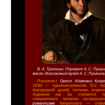
В. А. Тропинин. Портрет А. С. Пушки
масло. Всесоюзный музей А. С. Пушкина
Портретист
Орест Адамович Кипр
1836) — художник-романтик. Его г
благородной душой, теплыми, искрен
Художник как бы стремится про
совершенного человека несоверше
романтизме
Кипренского — отзвук