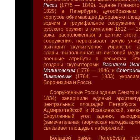
Рвсси
(1775 — 1849). Здание Главног
1829) в Петербурге, дугообразным
корпусов обнимающее Дворцовую площ
зодчим в триумфальное сооружение 
русского оружия в кампании 1812 — 18
арка, расположенная в центре этого 
сооружения, перекрывает целую улиц
выглядит скульптурное убранство а
славы, выполненная из листовой меди,
военные атрибуты в рельефах. Эти
созданы скульпторами
Василием Ива
Малиновским
(1779 — 1846, и
Степано
Пименовым
(1784 — 1833), украсив
Воронихина и Росси.
Сооруженные Росси здания Сената и
1834) завершили единый архитекту
центральных площадей Петербурга
Адмиралтейской и Исаакиевской, замкн
Скругленный угол здания, выход
(замечательная творческая находка архи
связывает площадь с набережной.
Большой район Петербурга пол