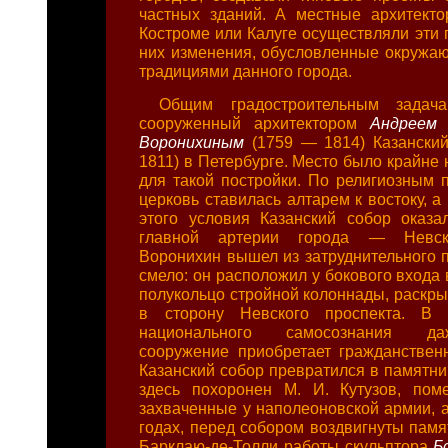
частных зданий. А местные архитекто
Костроме или Калуге осуществляли эти 
них изменения, обусловленные окружа
традициями данного города.
Общим градостроительным задач
сооруженный архитектором
Андреем 
Воронихиным
(1759 — 1814) Казански
1811) в Петербурге. Место было крайне
для такой постройки. По религиозным 
церковь ставилась алтарем к востоку, 
этого условия Казанский собор оказ
главной артерии города — Невско
Воронихин вышел из затруднительного 
смело: он расположил у бокового входа
полукольцо стройной колоннады, раскрыт
в сторону Невского проспекта. В 
национального самосознания да
сооружение приобретает гражданстве
Казанский собор превратился в памятни
здесь похоронен М. И. Кутузов, пом
захваченные у наполеоновской армии, а
годах, перед собором воздвигнуты памя
Барклаю-де-Толли работы скульптора
Б