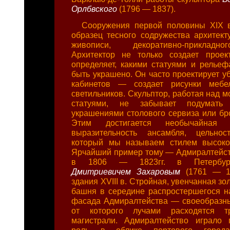
Орлбвского
(1796 — 1837).
Сооружения первой половины XIX в
образец тесного содружества архитекту
живописи, декоративно-прикладно
Архитектор не только создает проек
определяет, какими статуями и релье
быть украшено. Он часто проектирует у
кабинетов — создает рисунки мебел
светильников. Скульптор, работая над 
статуями, не забывает подумат
украшениями столового сервиза или бр
Этим достигается необычайная х
выразительность ансамбля, цельнос
который мы называем стилем высоког
Ярчайший пример тому — Адмиралтейст
в 1806 — 1823гг. в Петерб
Дмитриевичем Захаровым
(1761 — 1
здания XVIII в. Стройная, увенчанная 
башня в середине распростершегося н
фасада Адмиралтейства — своеобразны
от которого лучами расходятся т
магистрали. Адмиралтейство играло 
роль в облике портового город