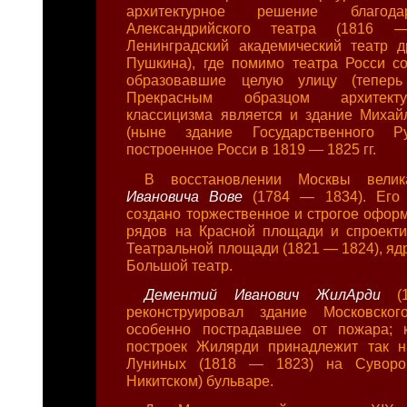
архитектурное решение благод
Александрийского театра (1816
Ленинградский академический театр 
Пушкина), где помимо театра Росси со
образовавшие целую улицу (теперь
Прекрасным образцом архитект
классицизма является и здание Михай
(ныне здание Государственного Ру
построенное Росси в 1819 — 1825 гг.
В восстановлении Москвы вел
Ивановича Вове
(1784 — 1834). Его
создано торжественное и строгое офор
рядов на Красной площади и спроект
Театральной площади (1821 — 1824), яд
Большой театр.
Дементий Иванович ЖилАрди
(
реконструировал здание Московского
особенно пострадавшее от пожара; 
построек Жилярди принадлежит так 
Луниных (1818 — 1823) на Суворо
Никитском) бульваре.