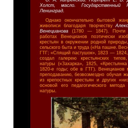
Холст, масло. Государственный Р
Ленинград.
Однако окончательно бытовой жан
живописи благодаря творчеству
Алек
Венецианова
(1780 — 1847). Почти
работах Венецианов поэтически изоб
крестьян в окружении родной природы
сельского быта и труда («На пашне. Весн
ГТГ; «Спящий пастушок», 1823 — 1824,
создал галерею крестьянских типов
натуры («Захарка», 1825, «Крестьянка
1820-е годы; обе в ГТГ). Венецианов 
преподаванию, безвозмездно обучая 
из крепостных крестьян и других «ни
основой его педагогического метода
натуры.