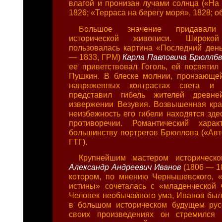
влагой и пронизан лучами солнца («На 
1826; «Терраса на берегу моря», 1828; об
Большое значение придавали 
исторической живописи. Широкой
пользовалась картина «Последний ден
— 1833, ГРМ)
Карла Павловича Брюллб
ее приветствовал Гоголь, ей посвятил 
Пушкин. В блеске молнии, пронзающей
напряженных контрастах света и 
представил гибель жителей древн
извержении Везувия. Возвышенная кра
неизбежность его гибели находятся зде
противоречии. Романтический хара
большинству портретов Брюллова («Авто
ГТГ).
Крупнейшим мастером историческ
Александр Андреевич Иванов
(1806 — 18
котором, по мнению Чернышевского, 
истины» сочеталась с «младенческой 
Человек необычайного ума, Иванов был
в большом историческом будущем рус
своих произведениях он стремился 