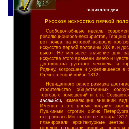
ЭНЦИКЛОПЕДИЯ
Русское искусство первой поло
Свободолюбивые идеалы современ
революционеров-декабристов, Герцена
вот почва, на которой выросло прогре
искусство первой половины XIX в. и до
высот. Не меньшее значение для раз
искусства этого времени имело и чувст
достоинства русского человека и го
Родину, возросшее и укрепившееся в 
Отечественной войне 1812 г.
Невиданного ранее размаха достигае
строительство общественных сооруж
торговых помещений и т. п. Создаютс
ансамбли,
изменяющие внешний вид 
Именно в это время получил завер
Пушкиным строгий облик Петербурга
отстроилась Москва после пожара 1812 
планировали архитектурные центры 
городов, создавали типовые проекты