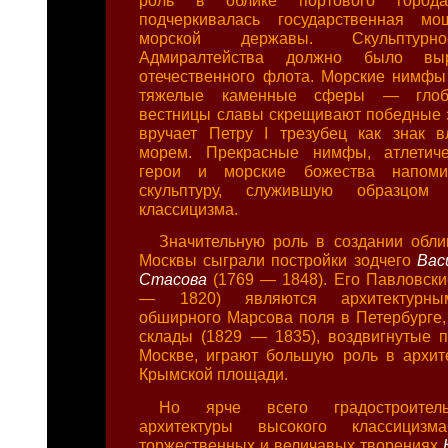
подчеркивалась государственная м
морской державы. Скульптурн
Адмиралтейства должно было вы
отечественного флота. Морские нимфы
тяжелые каменные сферы — глоб
вестницы славы скрещивают победные 
вручает Петру I трезубец как знак 
морем. Прекрасные нимфы, атлетич
герои и морские божества напоми
скульптуру, служившую образцом
классицизма.
Значительную роль в создании обли
Москвы сыграли постройки зодчего
Вас
Стасова
(1769 — 1848). Его Павловски
— 1820) являются архитектурны
обширного Марсова поля в Петербурге,
склады (1829 — 1835), воздвигнутые п
Москве, играют большую роль в архит
Крымской площади.
Но ярче всего градостроител
архитектуры высокого классици
торжественных и величавых творениях