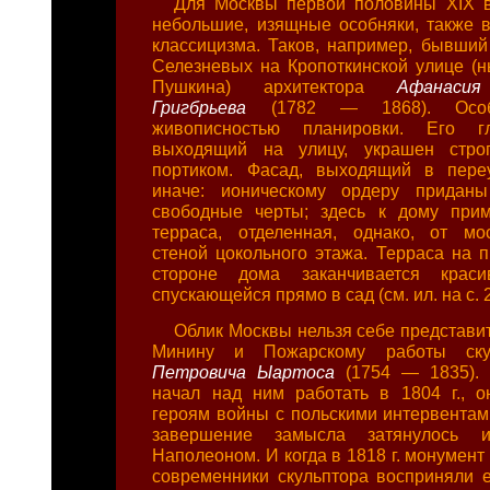
Для Москвы первой половины XIX в
небольшие, изящные особняки, также в
классицизма. Таков, например, бывши
Селезневых на Кропоткинской улице (н
Пушкина) архитектора
Афанасия
Григбрьева
(1782 — 1868). Особ
живописностью планировки. Его г
выходящий на улицу, украшен стро
портиком. Фасад, выходящий в пере
иначе: ионическому ордеру приданы
свободные черты; здесь к дому прим
терраса, отделенная, однако, от мо
стеной цокольного этажа. Терраса на 
стороне дома заканчивается краси
спускающейся прямо в сад (см. ил. на с. 
Облик Москвы нельзя себе представи
Минину и Пожарскому работы ск
Петровича Ыартоса
(1754 — 1835). 
начал над ним работать в 1804 г., 
героям войны с польскими интервентами
завершение замысла затянулось 
Наполеоном. И когда в 1818 г. монумент
современники скульптора восприняли е