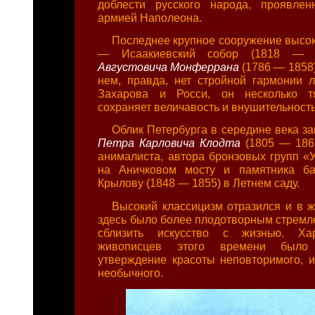
доблести русского народа, проявле
армией Наполеона.
Последнее крупное сооружение высок
— Исаакиевский собор (1818 —
Августовича Монферрана
(1786 — 1858)
нем, правда, нет стройной гармонии 
Захарова и Росси, он несколько т
сохраняет величавость и внушительность
Облик Петербурга в середине века з
Петра Карловича Клодта
(1805 — 186
анималиста, автора бронзовых групп «
на Аничковом мосту и памятника ба
Крылову (1848 — 1855) в Летнем саду.
Высокий классицизм отразился и в ж
здесь было более плодотворным стремл
сблизить искусство с жизнью. Ха
живописцев этого времени было 
утверждение красоты неповторимого, и
необычного.