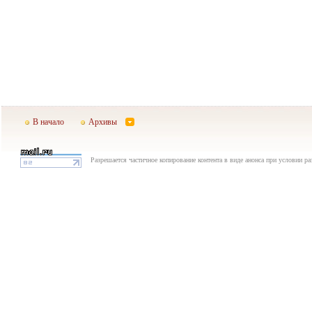
В начало
Архивы
Разрешается частичное копирование контента в виде анонса при условии р