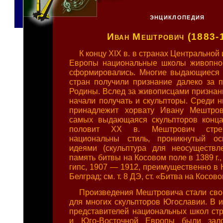
ЭНЦИКЛОПЕДИЯ
Иван Мештрович (1883-
К концу XIX в. в странах Центральной
Европы национальные школы живопнос
сформировались. Многие выдающиеся 
стран получили признание далеко за 
Родины. Вслед за живописцами признани
начали получать и скульпторы. Среди н
принадлежит хорвату Ивану Мештров
самых выдающаяся скульпторов конц
половит XX в. Мештрович стрем
национальны стиль, проникнутый ос
идеями (скульптура для неосуществл
память битвы на Косовом поле в 1389 г.,
гипс, 1907 — 1912, преимущественно в 
Белград; см. т. 8 ДЭ, ст. «Битва на Косов
Произведения Мештровича стали сво
для многих скульпторов Югославии. В и
представителей национальных школ ст
и Юго-Восточной Европы были зал